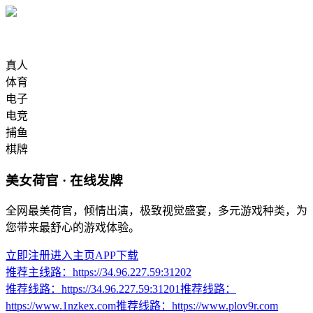
真人
体育
电子
电竞
捕鱼
棋牌
美女荷官 · 在线发牌
全网最美荷官，倾情出演，极致视觉盛宴，多元游戏种类，为
您带来最舒心的游戏体验。
立即注册
进入主页
APP下载
推荐主线路：
https://34.96.227.59:31202
推荐线路：
https://34.96.227.59:31201
推荐线路：
https://www.1nzkex.com
推荐线路：
https://www.plov9r.com