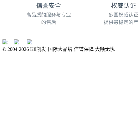
© 2004-
2026
K8凯发-国际大品牌 信誉保障 大额无忧