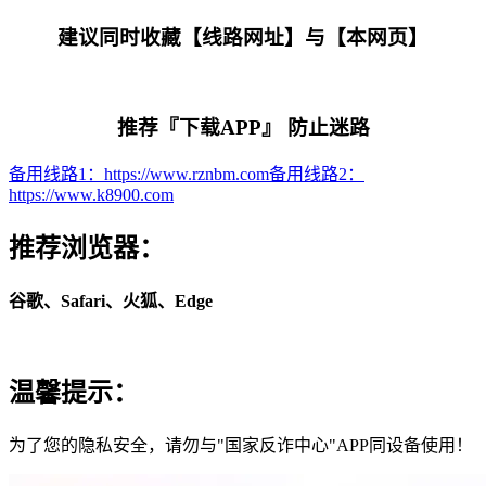
建议同时收藏【线路网址】与【本网页】
推荐『下载APP』 防止迷路
备用线路
1
：
https://www.rznbm.com
备用线路
2
：
https://www.k8900.com
推荐浏览器：
谷歌、Safari、火狐、Edge
温馨提示：
为了您的隐私安全，请勿与"国家反诈中心"APP同设备使用！