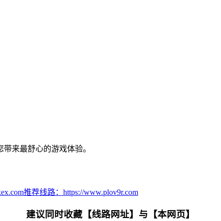
您带来最舒心的游戏体验。
kex.com
推荐线路：
https://www.plov9r.com
建议同时收藏【线路网址】与【本网页】