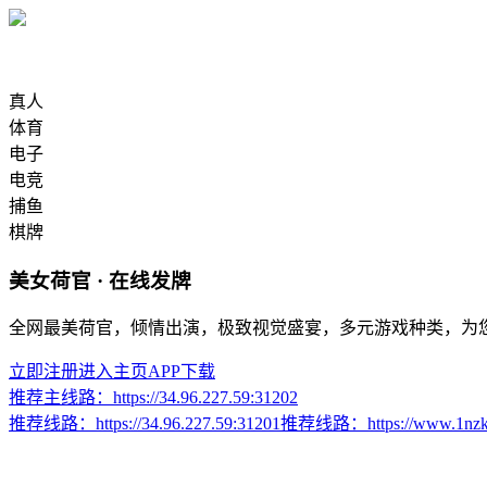
真人
体育
电子
电竞
捕鱼
棋牌
美女荷官 · 在线发牌
全网最美荷官，倾情出演，极致视觉盛宴，多元游戏种类，为
立即注册
进入主页
APP下载
推荐主线路：
https://34.96.227.59:31202
推荐线路：
https://34.96.227.59:31201
推荐线路：
https://www.1nz