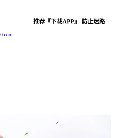
推荐『下载APP』 防止迷路
00.com