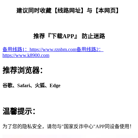
建议同时收藏【线路网址】与【本网页】
推荐『下载APP』 防止迷路
备用线路
1
：
https://www.rznbm.com
备用线路
2
：
https://www.k8900.com
推荐浏览器：
谷歌、Safari、火狐、Edge
温馨提示：
为了您的隐私安全，请勿与"国家反诈中心"APP同设备使用！