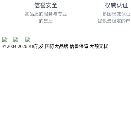
© 2004-
2026
K8凯发-国际大品牌 信誉保障 大额无忧