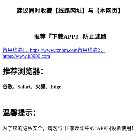
建议同时收藏【线路网址】与【本网页】
推荐『下载APP』 防止迷路
备用线路
1
：
https://www.rznbm.com
备用线路
2
：
https://www.k8900.com
推荐浏览器：
谷歌、Safari、火狐、Edge
温馨提示：
为了您的隐私安全，请勿与"国家反诈中心"APP同设备使用！