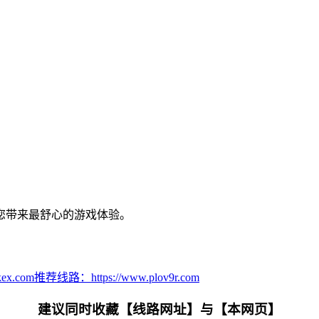
您带来最舒心的游戏体验。
kex.com
推荐线路：
https://www.plov9r.com
建议同时收藏【线路网址】与【本网页】